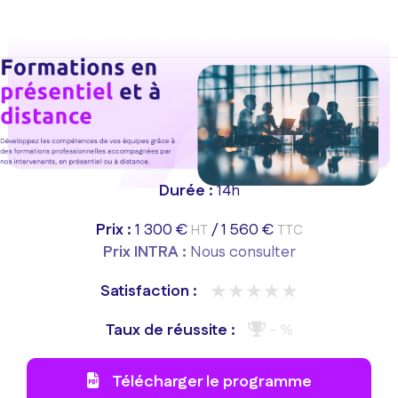
Aller au menu principal
Aller au contenu principal
Personnaliser l'interface
Durée :
14h
Prix :
1 300 €
/
1 560 €
HT
TTC
Prix INTRA :
Nous consulter
★★★★★
★★★★★
Satisfaction :
Taux de réussite :
- %
Télécharger le programme