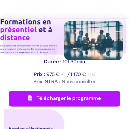
Aller au menu principal
Aller au contenu principal
Personnaliser l'interface
Durée :
10h30min
Prix :
975 €
/
1 170 €
HT
TTC
Prix INTRA :
Nous consulter
Télécharger le programme
Session sélectionnée