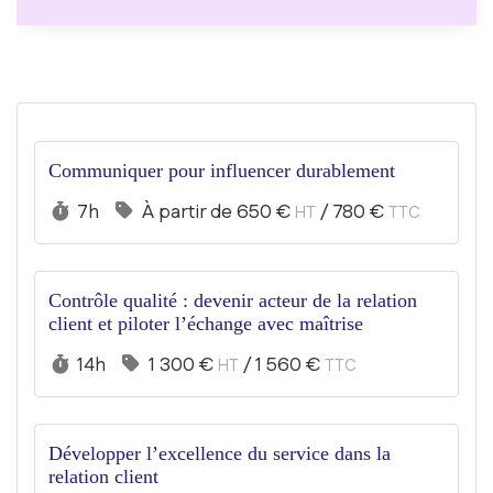
Communiquer pour influencer durablement
Durée :
Prix :
7h
À partir de
650 €
/
780 €
HT
TTC
Contrôle qualité : devenir acteur de la relation
client et piloter l’échange avec maîtrise
Durée :
Prix :
14h
1 300 €
/
1 560 €
HT
TTC
Développer l’excellence du service dans la
relation client