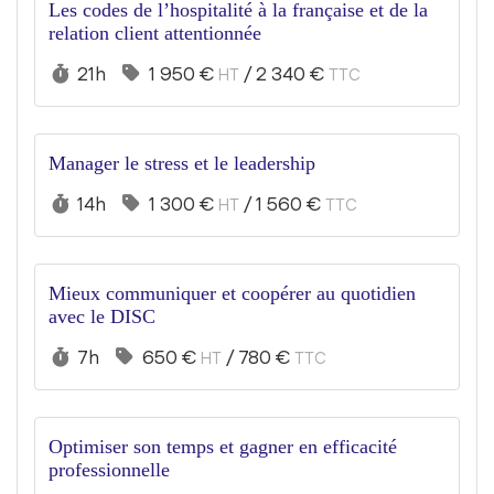
Les codes de l’hospitalité à la française et de la
relation client attentionnée
Durée :
Prix :
21h
1 950 €
/
2 340 €
HT
TTC
Manager le stress et le leadership
Durée :
Prix :
14h
1 300 €
/
1 560 €
HT
TTC
Mieux communiquer et coopérer au quotidien
avec le DISC
Durée :
Prix :
7h
650 €
/
780 €
HT
TTC
Optimiser son temps et gagner en efficacité
professionnelle