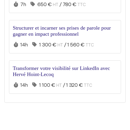
Durée :
Prix :
7h
650 €
/
780 €
HT
TTC
Structurer et incarner ses prises de parole pour
gagner en impact professionnel
Durée :
Prix :
14h
1 300 €
/
1 560 €
HT
TTC
Transformer votre visibilité sur LinkedIn avec
Hervé Hoint-Lecoq
Durée :
Prix :
14h
1 100 €
/
1 320 €
HT
TTC