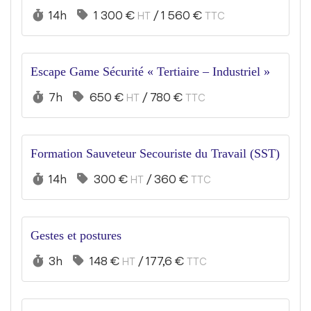
Durée :
Prix :
14h
1 300 €
/
1 560 €
HT
TTC
Escape Game Sécurité « Tertiaire – Industriel »
Durée :
Prix :
7h
650 €
/
780 €
HT
TTC
Formation Sauveteur Secouriste du Travail (SST)
Durée :
Prix :
14h
300 €
/
360 €
HT
TTC
Gestes et postures
Durée :
Prix :
3h
148 €
/
177,6 €
HT
TTC